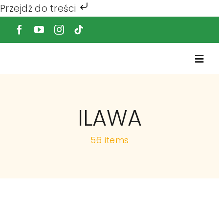
Przejdź do treści
Przejdź
do
zawartości
Togg
Navi
O nas
ILAWA
Usługi
56 items
Produkty
Zrębka i Kru