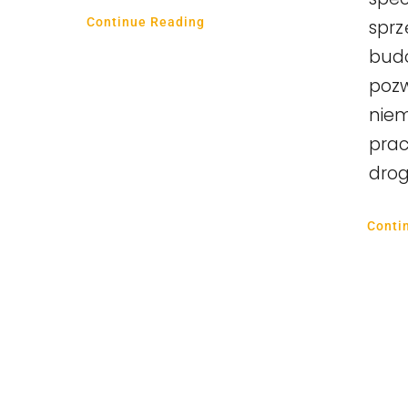
Continue Reading
sprz
budo
pozw
niem
prac
dro
Conti