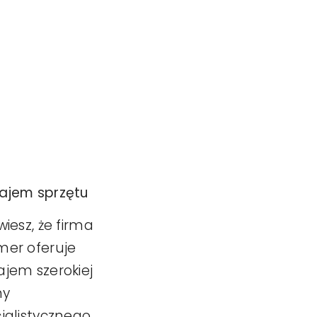
ajem sprzętu
wiesz, że firma
er oferuje
jem szerokiej
my
jalistycznego