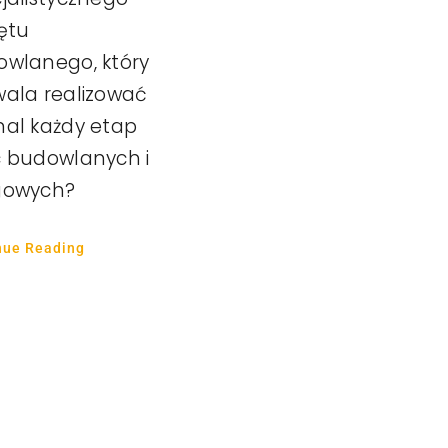
ętu
wlanego, który
ala realizować
al każdy etap
 budowlanych i
gowych?
nue Reading