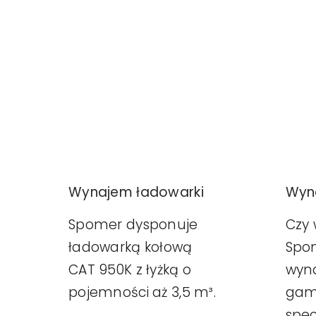
Wyn
Wynajem ładowarki
Czy 
Spomer dysponuje
Spom
ładowarką kołową
wyna
CAT 950K z łyżką o
ga
pojemności aż 3,5 m³.
spec