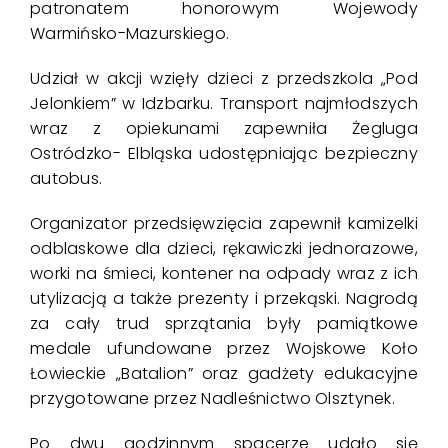
p
atronatem honorowym Wojewody
Warmińsko-Mazurskiego.
Udział w akcji wzięły dzieci z przedszkola „Pod
Jelonkiem” w Idzbarku. Transport najmłodszych
wraz z opiekunami zapewniła Żegluga
Ostródzko- Elbląska udostępniając bezpieczny
autobus.
Organizator przedsięwzięcia zapewnił kamizelki
odblaskowe dla dzieci, rękawiczki jednorazowe,
worki na śmieci, kontener na odpady wraz z ich
utylizacją
a także prezenty i przekąski.
Nagrodą
za cały trud sprzątania były pamiątkowe
medale ufundowane przez Wojskowe Koło
Łowieckie „Batalion” oraz gadżety edukacyjne
przygotowane przez Nadleśnictwo Olsztynek.
Po dwu godzinnym spacerze udało się