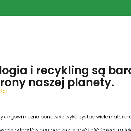
logia i recykling są ba
rony naszej planety.
ŚCI
cyklingowi można ponownie wykorzystać wiele materiałów, 
anie odpadów pomaga zmniejszyć ilość śmieci trafiają