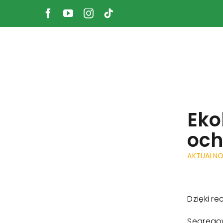
Przejdź
treści
do
zawartości
Eko
och
AKTUALNO
Dzięki re
Segregow