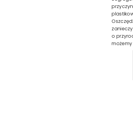
przyczyni
plastiko
Oszczędz
zanieczy
o przyro
możemy z