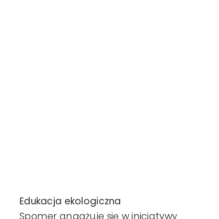
Harmonogr
Realizacje
Aktualności
Kontakt
Edukacja ekologiczna
Spomer angażuje się w inicjatywy